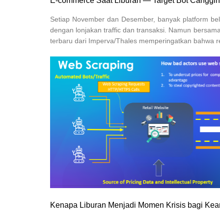
E-commerce Saat Liburan — Target Bot Canggih 
Setiap November dan Desember, banyak platform belan
dengan lonjakan traffic dan transaksi. Namun bersa
terbaru dari Imperva/Thales memperingatkan bahwa ret
Kenapa Liburan Menjadi Momen Krisis bagi Kea