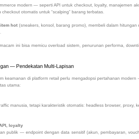
ommerce modern — seperti API untuk checkout, loyalty, manajemen 
 checkout otomatis untuk “scalping” barang terbatas.
 item hot
(sneakers, konsol, barang promo), membeli dalam hitunga
.
semacam ini bisa memicu overload sistem, penurunan performa, down
ngan — Pendekatan Multi-Lapisan
, tim keamanan di platform retail perlu mengadopsi pertahanan moder
itas utama:
ffic manusia, tetapi karakteristik otomatis: headless browser, proxy, k
API, loyalty
 publik — endpoint dengan data sensitif (akun, pembayaran, voucher