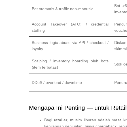
Bot >5
Bot otomatis & traffic non-manusia
invent
Account Takeover (ATO) / credential
Pencu
stuffing
vouche
Business logic abuse via API / checkout /
Disko
loyalty
skimmi
Scalping / inventory hoarding oleh bots
Stok c
(item terbatas)
DDoS / overload / downtime
Penuru
Mengapa Ini Penting — untuk Retai
Bagi
retailer
, musim liburan adalah masa krit
kehilangan penjualan, biaya chargeback, repu