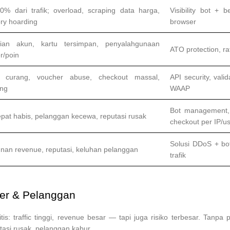
0% dari trafik; overload, scraping data harga,
Visibility bot + b
ory hoarding
browser
rian akun, kartu tersimpan, penyalahgunaan
ATO protection, ra
r/poin
n curang, voucher abuse, checkout massal,
API security, valid
ng
WAAP
Bot management, c
epat habis, pelanggan kecewa, reputasi rusak
checkout per IP/u
Solusi DDoS + bot 
nan revenue, reputasi, keluhan pelanggan
trafik
ler & Pelanggan
is: traffic tinggi, revenue besar — tapi juga risiko terbesar. Tanpa
tasi rusak, pelanggan kabur.