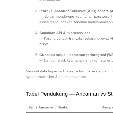
area-area ini.
Proteksi Account Takeover (ATO) secara pr
— Selain mendorong keamanan password / MF
akses mencurigakan sebelum menyebabkan k
Amankan API & microservices
— Karena banyak transaksi sekarang lewat API (m
bisnis.
Gunakan solusi keamanan terintegrasi (WA
— Dengan stack keamanan lengkap, retailer b
Menurut data Imperva/Thales, solusi mereka sudah m
nyata proteksi bot & abuse prevention.
Tabel Pendukung — Ancaman vs St
Jenis Ancaman / Risiko
Dampak