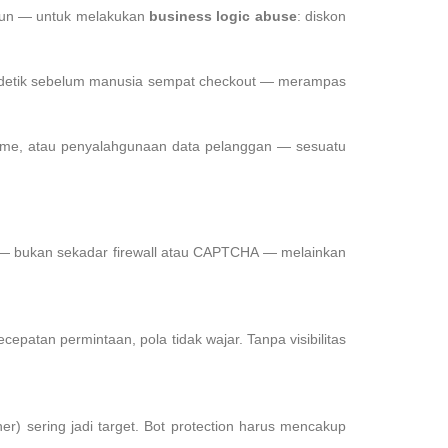
akun — untuk melakukan
business logic abuse
: diskon
n detik sebelum manusia sempat checkout — merampas
time, atau penyalahgunaan data pelanggan — sesuatu
n — bukan sekadar firewall atau CAPTCHA — melainkan
ecepatan permintaan, pola tidak wajar. Tanpa visibilitas
) sering jadi target. Bot protection harus mencakup