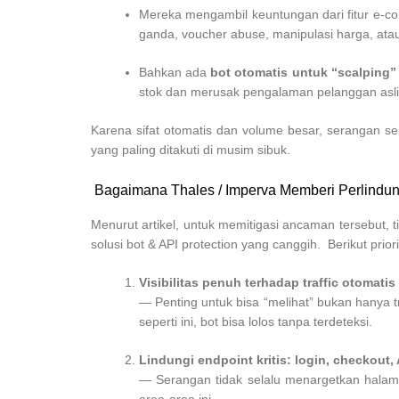
Mereka mengambil keuntungan dari fitur e-c
ganda, voucher abuse, manipulasi harga, atau
Bahkan ada
bot otomatis untuk “scalping”
stok dan merusak pengalaman pelanggan asli
Karena sifat otomatis dan volume besar, serangan 
yang paling ditakuti di musim sibuk.
Bagaimana Thales / Imperva Memberi Perlindu
Menurut artikel, untuk memitigasi ancaman tersebut
solusi bot & API protection yang canggih. Berikut prior
Visibilitas penuh terhadap traffic otomatis
— Penting untuk bisa “melihat” bukan hanya tra
seperti ini, bot bisa lolos tanpa terdeteksi.
Lindungi endpoint kritis: login, checkout, 
— Serangan tidak selalu menargetkan halaman