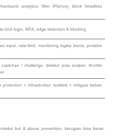
ehavioural analytics; filter IP/proxy; block headless
te-limit login, MFA, edge detection & blocking
asi input, rate-limit, monitoring logika bisnis, proteksi
aptchas / challenge, deteksi pola scalper, throttle
ser
protection + infrastruktur resilient + mitigasi beban
 proteksi bot & abuse prevention, kerugian bisa besar: