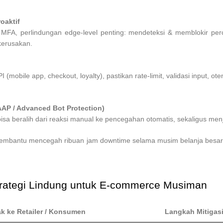
oaktif
A, perlindungan edge-level penting: mendeteksi & memblokir percob
erusakan.
obile app, checkout, loyalty), pastikan rate-limit, validasi input, oten
AP / Advanced Bot Protection)
isa beralih dari reaksi manual ke pencegahan otomatis, sekaligus m
embantu mencegah ribuan jam downtime selama musim belanja besar (
rategi Lindung untuk E-commerce Musiman
 ke Retailer / Konsumen
Langkah Mitigasi