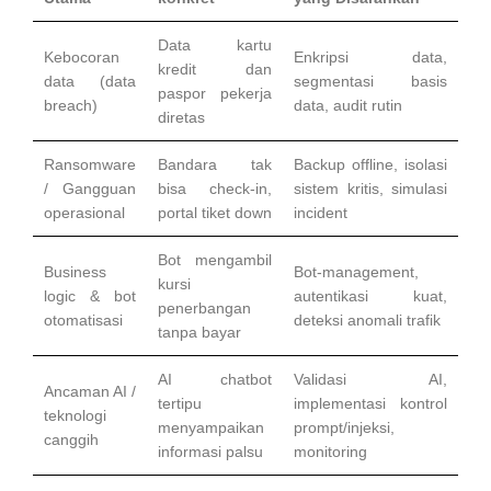
Data kartu
Kebocoran
Enkripsi data,
kredit dan
data (data
segmentasi basis
paspor pekerja
breach)
data, audit rutin
diretas
Ransomware
Bandara tak
Backup offline, isolasi
/ Gangguan
bisa check-in,
sistem kritis, simulasi
operasional
portal tiket down
incident
Bot mengambil
Business
Bot-management,
kursi
logic & bot
autentikasi kuat,
penerbangan
otomatisasi
deteksi anomali trafik
tanpa bayar
AI chatbot
Validasi AI,
Ancaman AI /
tertipu
implementasi kontrol
teknologi
menyampaikan
prompt/injeksi,
canggih
informasi palsu
monitoring