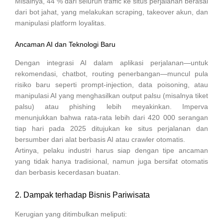
Misalnya, 44 % dari seluruh traffic ke situs perjalanan berasal
dari bot jahat, yang melakukan scraping, takeover akun, dan
manipulasi platform loyalitas.
Ancaman AI dan Teknologi Baru
Dengan integrasi AI dalam aplikasi perjalanan—untuk
rekomendasi, chatbot, routing penerbangan—muncul pula
risiko baru seperti prompt-injection, data poisoning, atau
manipula­si AI yang menghasilkan output palsu (misalnya tiket
palsu) atau phishing lebih meyakinkan. Imperva
menunjukkan bahwa rata-rata lebih dari 420 000 serangan
tiap hari pada 2025 ditujukan ke situs perjalanan dan
bersumber dari alat berbasis AI atau crawler otomatis.
Artinya, pelaku industri harus siap dengan tipe ancaman
yang tidak hanya tradisional, namun juga bersifat otomatis
dan berbasis kecerdasan buatan.
2. Dampak terhadap Bisnis Pariwisata
Kerugian yang ditimbulkan meliputi: