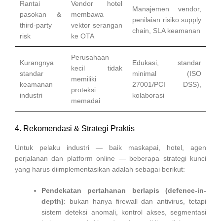
Rantai
Vendor hotel
Manajemen vendor,
pasokan &
membawa
penilaian risiko supply
third-party
vektor serangan
chain, SLA keamanan
risk
ke OTA
Perusahaan
Kurangnya
Edukasi, standar
kecil tidak
standar
minimal (ISO
memiliki
keamanan
27001/PCI DSS),
proteksi
industri
kolaborasi
memadai
4. Rekomendasi & Strategi Praktis
Untuk pelaku industri — baik maskapai, hotel, agen
perjalanan dan platform online — beberapa strategi kunci
yang harus diimplementasikan adalah sebagai berikut:
Pendekatan pertahanan berlapis (defence-in-
depth)
: bukan hanya firewall dan antivirus, tetapi
sistem deteksi anomali, kontrol akses, segmentasi