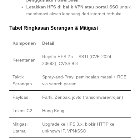
penggunaan PowerShell
;
Letakkan HFS di balik VPN atau portal SSO
untuk
membatasi akses langsung dari internet terbuka.
Tabel Ringkasan Serangan & Mitigasi
Komponen
Detail
Rejetto HFS 2.x – SSTI (CVE-2024-
Kerentanan
23692), CVSS 9.8
Taktik
Spray-and-Pray: pemindaian masal + RCE
Serangan
via search param
Payload
Farfli, Zenpak, jqvtd (ransomware/trojan)
Lokasi C2
Hong Kong
Mitigasi
Upgrade ke HFS 3.x, blokir HTTP ke
Utama
unknown IP, VPN/SSO