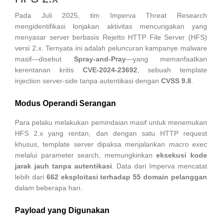
Pada Juli 2025, tim Imperva Threat Research
mengidentifikasi lonjakan aktivitas mencurigakan yang
menyasar server berbasis Rejetto HTTP File Server (HFS)
versi 2.x. Ternyata ini adalah peluncuran kampanye malware
masif—disebut
Spray-and-Pray
—yang memanfaatkan
kerentanan kritis
CVE-2024-23692
, sebuah template
injection server-side tanpa autentikasi dengan
CVSS 9.8
.
Modus Operandi Serangan
Para pelaku melakukan pemindaian masif untuk menemukan
HFS 2.x yang rentan, dan dengan satu HTTP request
khusus, template server dipaksa menjalankan
macro exec
melalui parameter search, memungkinkan
eksekusi kode
jarak jauh tanpa autentikasi
. Data dari Imperva mencatat
lebih dari
662 eksploitasi terhadap 55 domain pelanggan
dalam beberapa hari.
Payload yang Digunakan