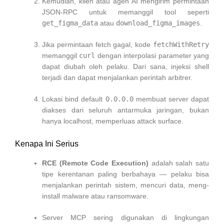
Kemudian, klien atau agen AI mengirim permintaan
JSON-RPC untuk memanggil tool seperti
get_figma_data
atau
download_figma_images
.
Jika permintaan fetch gagal, kode
fetchWithRetry
memanggil
curl
dengan interpolasi parameter yang
dapat diubah oleh pelaku. Dari sana, injeksi shell
terjadi dan dapat menjalankan perintah arbitrer.
Lokasi bind default
0.0.0.0
membuat server dapat
diakses dari seluruh antarmuka jaringan, bukan
hanya localhost, memperluas attack surface.
Kenapa Ini Serius
RCE (Remote Code Execution)
adalah salah satu
tipe kerentanan paling berbahaya — pelaku bisa
menjalankan perintah sistem, mencuri data, meng-
install malware atau ransomware.
Server MCP sering digunakan di lingkungan