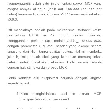
mempengaruhi salah satu implementasi server MCP yang
sangat banyak diunduh (lebih dari 100.000 unduhan per
bulan) bernama Framelink Figma MCP Server versi sebelum
v0.6.3.
Inti masalahnya adalah pada mekanisme “fallback” ketika
permintaan HTTP ke API gagal: server mencoba
menggunakan perintah
curl
melalui
child_process.exec
dengan parameter URL atau header yang diambil secara
langsung dari klien tanpa sanitasi cukup. Hal ini membuka
jalur injeksi perintah shell yang kemudian memungkinkan
pelaku untuk melakukan eksekusi kode secara remote
dengan hak istimewa dari proses MCP.
Lebih konkret: alur eksploitasi berjalan dengan langkah
seperti berikut:
Klien menginisialisasi sesi ke server MCP,
memperoleh sebuah session-id.