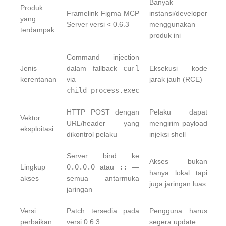
Banyak
Produk
Framelink Figma MCP
instansi/developer
yang
Server versi < 0.6.3
menggunakan
terdampak
produk ini
Command injection
Jenis
dalam fallback
curl
Eksekusi kode
kerentanan
via
jarak jauh (RCE)
child_process.exec
HTTP POST dengan
Pelaku dapat
Vektor
URL/header yang
mengirim payload
eksploitasi
dikontrol pelaku
injeksi shell
Server bind ke
Akses bukan
Lingkup
0.0.0.0
atau
::
—
hanya lokal tapi
akses
semua antarmuka
juga jaringan luas
jaringan
Versi
Patch tersedia pada
Pengguna harus
perbaikan
versi 0.6.3
segera update