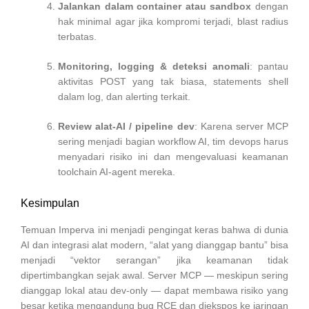
Jalankan dalam container atau sandbox
dengan
hak minimal agar jika kompromi terjadi, blast radius
terbatas.
Monitoring, logging & deteksi anomali
: pantau
aktivitas POST yang tak biasa, statements shell
dalam log, dan alerting terkait.
Review alat-AI / pipeline dev
: Karena server MCP
sering menjadi bagian workflow AI, tim devops harus
menyadari risiko ini dan mengevaluasi keamanan
toolchain AI-agent mereka.
Kesimpulan
Temuan Imperva ini menjadi pengingat keras bahwa di dunia
AI dan integrasi alat modern, “alat yang dianggap bantu” bisa
menjadi “vektor serangan” jika keamanan tidak
dipertimbangkan sejak awal. Server MCP — meskipun sering
dianggap lokal atau dev-only — dapat membawa risiko yang
besar ketika mengandung bug RCE dan diekspos ke jaringan