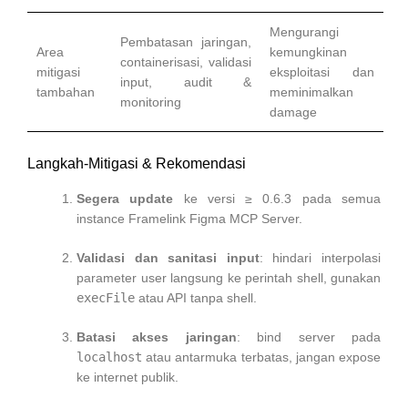
Mengurangi
Pembatasan jaringan,
Area
kemungkinan
containerisasi, validasi
mitigasi
eksploitasi dan
input, audit &
tambahan
meminimalkan
monitoring
damage
Langkah-Mitigasi & Rekomendasi
Segera update
ke versi ≥ 0.6.3 pada semua
instance Framelink Figma MCP Server.
Validasi dan sanitasi input
: hindari interpolasi
parameter user langsung ke perintah shell, gunakan
execFile
atau API tanpa shell.
Batasi akses jaringan
: bind server pada
localhost
atau antarmuka terbatas, jangan expose
ke internet publik.